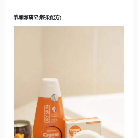
乳霜潔膚皂(輕柔配方)