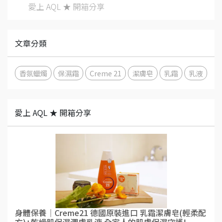
愛上 AQL ★ 開箱分享
文章分類
香氛蠟燭
保濕霜
Creme 21
潔膚皂
乳霜
乳液
愛上 AQL ★ 開箱分享
身體保養│Creme21 德國原裝進口 乳霜潔膚皂(輕柔配