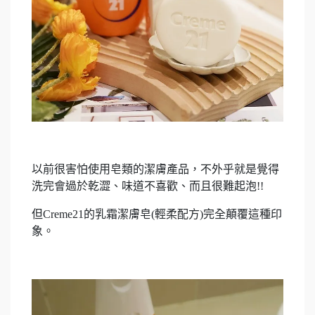
以前很害怕使用皂類的潔膚產品，不外乎就是覺得
洗完會過於乾澀、味道不喜歡、而且很難起泡!!
但Creme21的乳霜潔膚皂(輕柔配方)完全顛覆這種印
象。