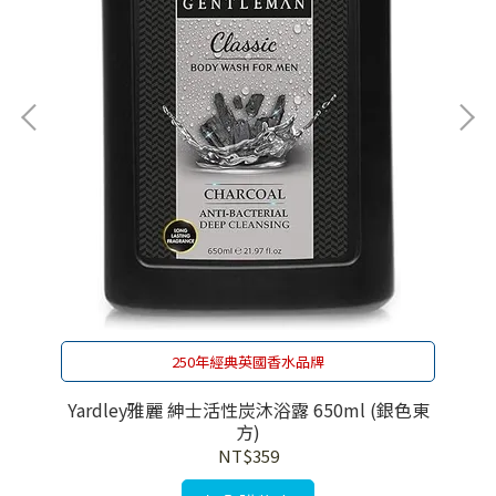
g
250年經典英國香水品牌
Yardley雅麗 紳士活性炭沐浴露 650ml (銀色東
Y
方)
NT$359