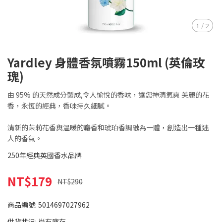
1
/
2
Yardley 身體香氛噴霧150ml (英倫玫
瑰)
由 95% 的天然成分製成,令人愉悅的香味，讓您神清氣爽 美麗的花
香，永恆的經典，香味持久細膩。
清新的茉莉花香與溫暖的麝香和琥珀香調融為一體，創造出一種迷
人的香氣。
250年經典英國香水品牌
NT$179
NT$290
商品編號:
5014697027962
供貨狀況:
尚有庫存