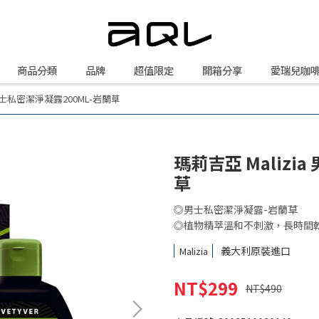
商品分類
品牌
超值限定
開箱分享
愛瑞兒咖
 男士私密潔淨凝露200ML-岩蘭草
瑪莉吉亞 Malizi
草
◎男士私密潔淨凝露-岩蘭草
◎植物精萃溫和不刺激，長時間
義大利原裝進口
Malizia
NT$299
NT$490