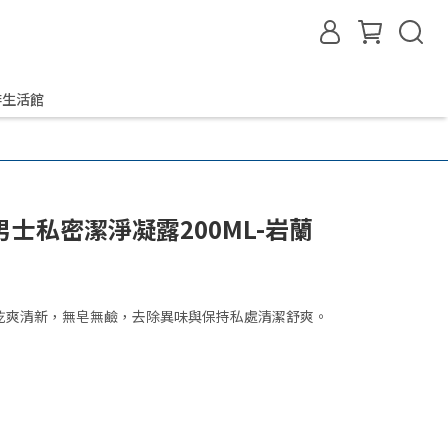
啡生活館
a 男士私密潔淨凝露200ML-岩蘭
乾爽清新，無皂無鹼，去除異味與保持私處清潔舒爽。