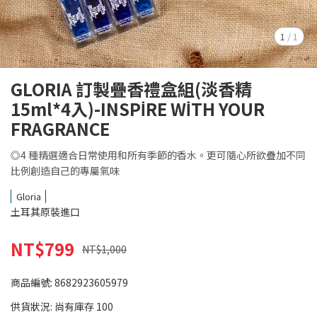
1
/
1
GLORIA 訂製疊香禮盒組(淡香精
15ml*4入)-INSPİRE WİTH YOUR
FRAGRANCE
◎4 種精選適合日常使用和所有季節的香水。更可隨心所欲疊加不同
比例創造自己的專屬氣味
Gloria
土耳其原裝進口
NT$799
NT$1,000
商品編號:
8682923605979
供貨狀況:
尚有庫存 100