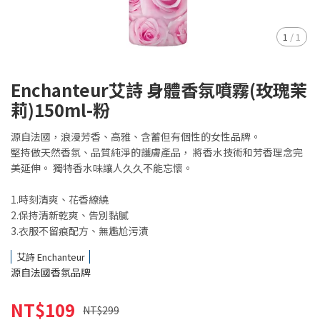
1
/
1
Enchanteur艾詩 身體香氛噴霧(玫瑰茉
莉)150ml-粉
源自法國，浪漫芳香、高雅、含蓄但有個性的女性品牌。
堅持做天然香氛、品質純淨的護膚產品， 將香水技術和芳香理念完
美延伸。 獨特香水味讓人久久不能忘懷。
1.時刻清爽、花香繚繞
2.保持清新乾爽、告別黏膩
3.衣服不留痕配方、無尷尬污漬
艾詩 Enchanteur
源自法國香氛品牌
NT$109
NT$299