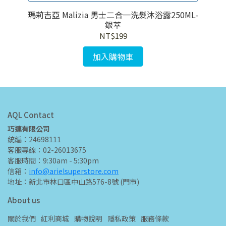
哥油
瑪莉吉亞 Malizia 男士二合一洗髮沐浴露250ML-
瑪莉
銀萃
NT$199
加入購物車
AQL Contact
巧連有限公司
統編：24698111
客服專線：02-26013675
客服時間：9:30am - 5:30pm
信箱：
info@arielsuperstore.com
地址：新北市林口區中山路576-8號 (門市)
About us
關於我們
紅利商城
購物說明
隱私政策
服務條款