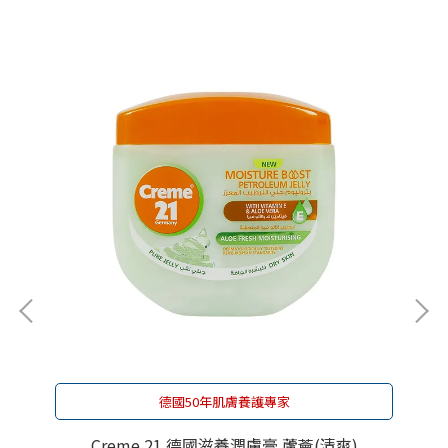
德國50年肌膚養護專家
Creme 21 德國滋養潤膚膏 蘆薈(清爽)