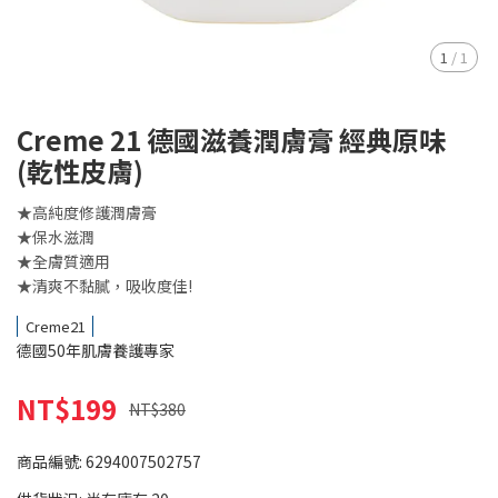
1
/
1
Creme 21 德國滋養潤膚膏 經典原味
(乾性皮膚)
★高純度修護潤膚膏
★保水滋潤
★全膚質適用
★清爽不黏膩，吸收度佳!
Creme21
德國50年肌膚養護專家
NT$199
NT$380
商品編號:
6294007502757