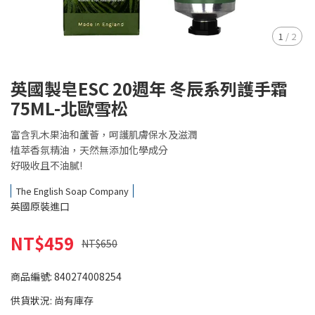
1
/
2
英國製皂ESC 20週年 冬辰系列護手霜
75ML-北歐雪松
富含乳木果油和蘆薈，呵護肌膚保水及滋潤
植萃香氛精油，天然無添加化學成分
好吸收且不油膩!
The English Soap Company
英國原裝進口
NT$459
NT$650
商品編號:
840274008254
供貨狀況:
尚有庫存