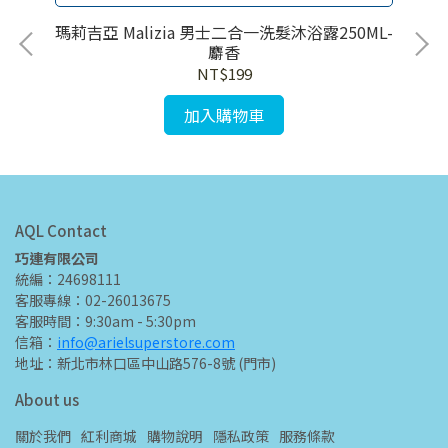
瑪莉吉亞 Malizia 男士二合一洗髮沐浴露250ML-
瑪莉吉亞
麝香
NT$199
加入購物車
AQL Contact
巧連有限公司
統編：24698111
客服專線：02-26013675
客服時間：9:30am - 5:30pm
信箱：
info@arielsuperstore.com
地址：新北市林口區中山路576-8號 (門市)
About us
關於我們
紅利商城
購物說明
隱私政策
服務條款