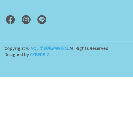
Copyright ©
AQL 愛瑞兒超級商城
All Rights Reserved.
Designed by
CYBERBIZ
.