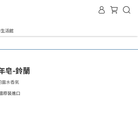
啡生活館
週年皂-鈴蘭
的露水香氣
國原裝進口