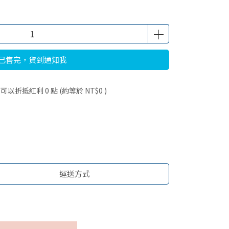
已售完，貨到通知我
 」可以折抵紅利
0
點 (約等於
NT$0
)
運送方式