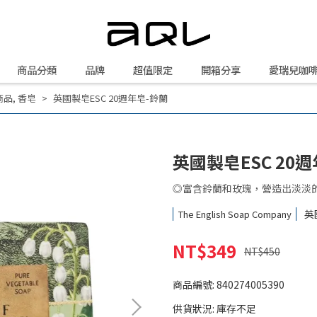
商品分類
品牌
超值限定
開箱分享
愛瑞兒咖
商品
,
香皂
英國製皂ESC 20週年皂-鈴蘭
英國製皂ESC 20
◎富含鈴蘭和玫瑰，營造出淡淡
英
The English Soap Company
NT$349
NT$450
商品編號:
840274005390
供貨狀況:
庫存不足