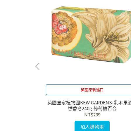
英國原裝進口
ENS-乳木果油天
英國皇家植物園KEW GARDENS-乳木果
花果葡萄
然香皂240g 葡萄柚百合
NT$299
加入購物車