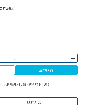
國原裝進口
立即購買
 」可以折抵紅利
0
點 (約等於
NT$0
)
運送方式