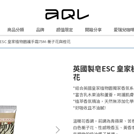
商品分類
品牌
超值限定
開箱分享
愛瑞兒咖
ESC 皇家植物園護手霜75M-梔子花與橙花
英國製皂ESC 皇
花
*結合英國皇家植物園獨家香氛系
*富含乳木果油和蘆薈，呵護肌
*植萃香氛精油，天然無添加化
*好吸收且不油膩!
溫暖花香調，前調為青蘋果、苦
白色梔子花、性感晚香玉、黃香