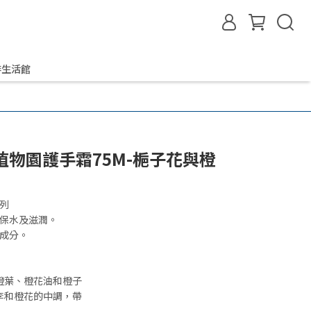
啡生活館
家植物園護手霜75M-梔子花與橙
列
膚保水及滋潤。
學成分。
橙葉、橙花油和橙子
李和橙花的中調，帶