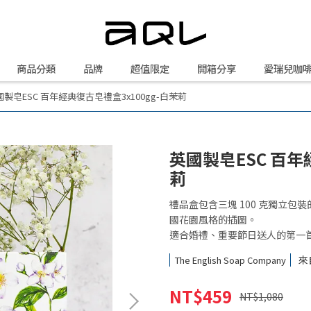
商品分類
品牌
超值限定
開箱分享
愛瑞兒咖
國製皂ESC 百年經典復古皂禮盒3x100gg-白茉莉
英國製皂ESC 百年
莉
禮品盒包含三塊 100 克獨立
國花園風格的插圖。
適合婚禮、重要節日送人的第一首
來
The English Soap Company
NT$459
NT$1,080