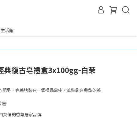
啡生活館
經典復古皂禮盒3x100gg-白茉
包裝的肥皂，完美地裝在一個禮品盒中，並裝飾有典型的英
選!
自英倫的香氛居家品牌