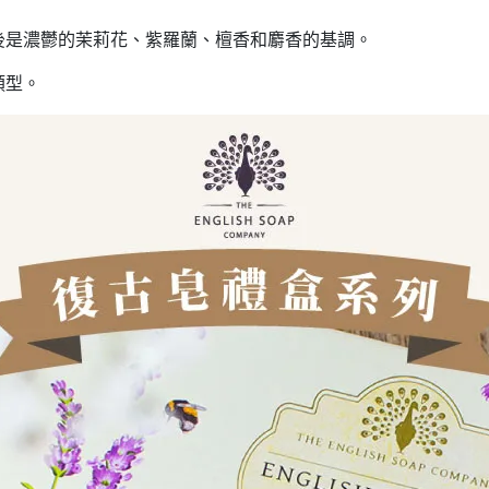
後是濃鬱的茉莉花、紫羅蘭、檀香和麝香的基調。
類型。