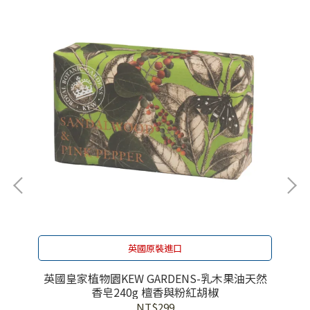
英國原裝進口
天然
英國皇家植物園KEW GARDENS-乳木果油天然
英
香皂240g 檀香與粉紅胡椒
NT$299