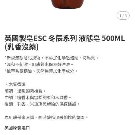
1
/
3
英國製皂ESC 冬辰系列 液態皂 500ML
(乳香沒藥)
*新型液態皂化技術，不添加化學起泡劑、防腐劑。
*溫和不刺激、肌膚鎖水保濕好沖洗。
*植萃香氛精油、天然無添加化學成分。
•木質香調
前調：溫暖的肉桂香。
中調：檀香木與雪松的柔和木質香。
後調：乳香、岩玫瑰與琥珀的深邃餘韻。
為肌膚帶來呵護，同時營造溫暖愉悅的氛圍。
英國原裝進口