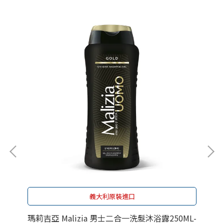
義大利原裝進口
香
瑪莉吉亞 Malizia 男士二合一洗髮沐浴露250ML-
瑪