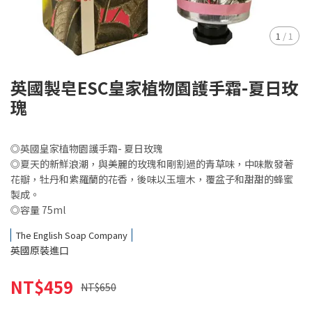
1
/
1
英國製皂ESC皇家植物園護手霜-夏日玫
瑰
◎英國皇家植物園護手霜- 夏日玫瑰
◎夏天的新鮮浪潮，與美麗的玫瑰和剛割過的青草味，中味散發著
花瓣，牡丹和紫羅蘭的花香，後味以玉壇木，覆盆子和甜甜的蜂蜜
製成。
◎容量 75ml
The English Soap Company
英國原裝進口
NT$459
NT$650