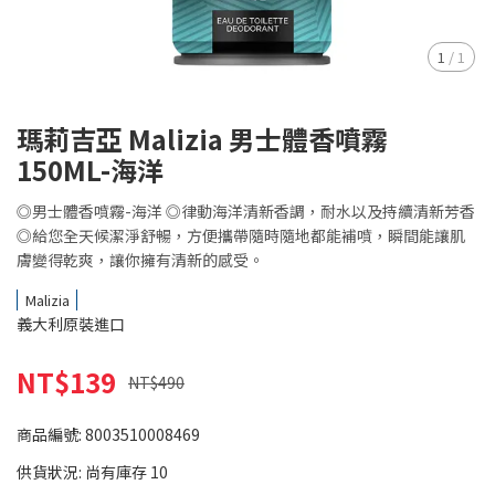
1
/
1
瑪莉吉亞 Malizia 男士體香噴霧
150ML-海洋
◎男士體香噴霧-海洋 ◎律動海洋清新香調，耐水以及持續清新芳香
◎給您全天候潔淨舒暢，方便攜帶隨時隨地都能補噴，瞬間能讓肌
膚變得乾爽，讓你擁有清新的感受。
Malizia
義大利原裝進口
NT$139
NT$490
商品編號:
8003510008469
供貨狀況:
尚有庫存 10