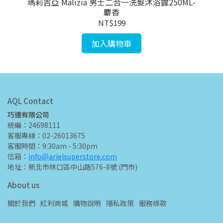
拿鐵
瑪莉吉亞 Malizia 男士二合一洗髮沐浴露250ML-
瑪莉
麝香
NT$199
加入購物車
AQL Contact
巧連有限公司
統編：24698111
客服專線：02-26013675
客服時間：9:30am - 5:30pm
信箱：
info@arielsuperstore.com
地址：新北市林口區中山路576-8號 (門市)
About us
關於我們
紅利商城
購物說明
隱私政策
服務條款